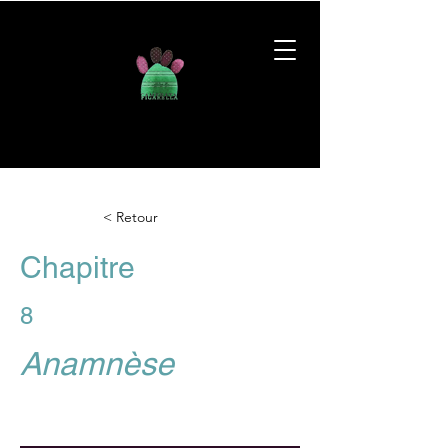
< Retour
Chapitre
8
Anamnèse