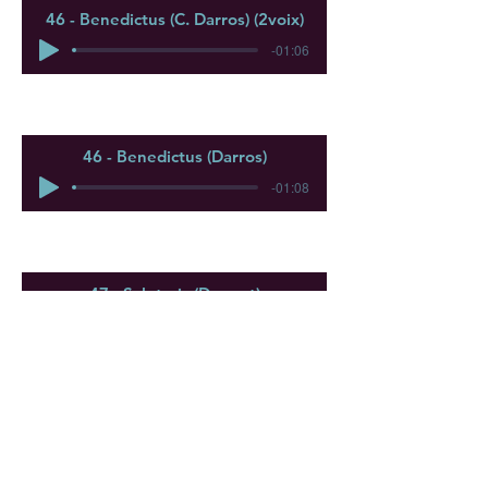
46 - Benedictus (C. Darros) (2voix)
-01:06
46 - Benedictus (Darros)
-01:08
47 - Salutaris (Duguet)
-01:27
©2019 by Camerata Figarella - Bach to Corsica