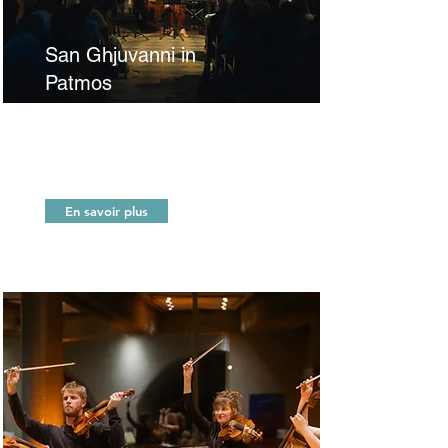
San Ghjuvanni in
Patmos
Cantates de Bach, et texte de
Marc Biancarelli
Concert dramaturgique
En savoir plus