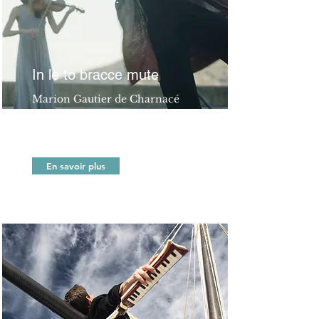
In le to bracce mute
Marion Gautier de Charnacé
& Juliette Beauchamp
Danse & musique
En savoir plus