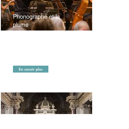
Phonographe et la
plume
Liens entre musique
traditionnelle et savante
Concert musique de chambre -
traditionnelle
En savoir plus