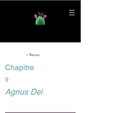
< Retour
Chapitre
9
Agnus Dei