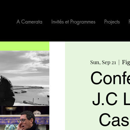
A Camerata
Invités et Programmes
Projects
Sun, Sep 21
  |  
Fi
Conf
J.C L
Casa