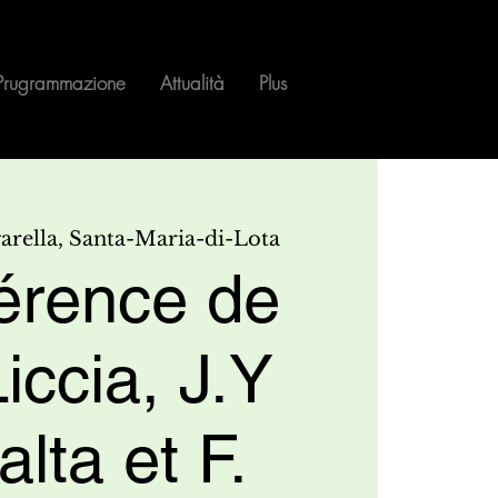
Prugrammazione
Attualità
Plus
garella, Santa-Maria-di-Lota
érence de
iccia, J.Y
lta et F.