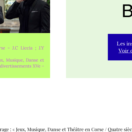
B
Les in
Voir 
age : « Jeux, Musique, Danse et Théâtre en Corse / Quatre sièc