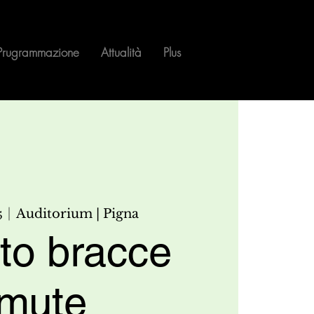
Prugrammazione
Attualità
Plus
5
  |  
Auditorium | Pigna
 to bracce
mute