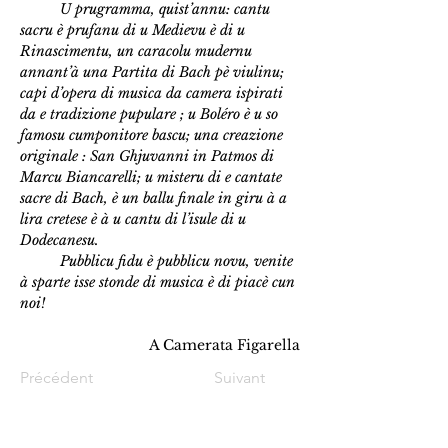
	U prugramma, quist’annu: cantu 
sacru è prufanu di u Medievu è di u 
Rinascimentu, un caracolu mudernu 
annant’à una Partita di Bach pè viulinu; 
capi d’opera di musica da camera ispirati 
da e tradizione pupulare ; u Boléro è u so 
famosu cumponitore bascu; una creazione 
originale : San Ghjuvanni in Patmos di 
Marcu Biancarelli; u misteru di e cantate 
sacre di Bach, è un ballu finale in giru à a 
lira cretese è à u cantu di l’isule di u 
Dodecanesu.
	Pubblicu fidu è pubblicu novu, venite 
à sparte isse stonde di musica è di piacè cun 
noi!
A Camerata Figarella
Précédent
Suivant