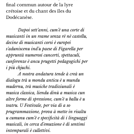
final commun autour de la lyre 
crétoise et du chant des îles du 
Dodécanèse.
	Dapoi sett’anni, cum’è una corte di 
musicanti in un reame senza rè nè castellu, 
decine di musicanti corsi è europei 
s’aduniscenu ind’u paese di Figarella per 
appruntà numerosi cuncerti, spettaculi, 
cunferenze è ancu prugetti pedagogichi per 
i più chjuchi.
	A nostra andatura tende à creà un 
dialogu trà u mondu anticu è u mundu 
mudernu, trà musiche tradiziunali è 
musica classica, liendu dinù a musica cun 
altre forme di spressione, cum’è u ballu è u 
teatru. U Festivale, per via di a so 
prugrammazione, prova à mette in risaltu 
u cumunu cum’è e specificità di i linguaggi 
musicali, in cerca d’emuzione è di sentimi 
intempurali è cullettivi.