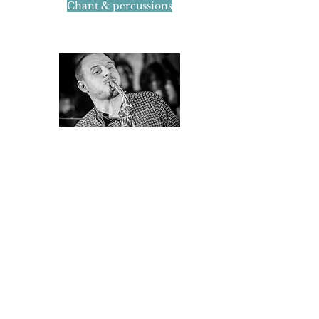
Chant & percussions
Fausto Sierakowski
Saxophone