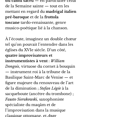
du cantu sacru
 — en particulier celui 
de la Semaine sainte — tout en les 
mettant en regard du 
madrigal italien 
pré-baroque
 et de la 
frottola 
toscane
 tardo-renaissante, genre 
musico-poétique lié à la chanson.
À l’écoute, imaginez un double chœur 
tel qu’on pouvait l’entendre dans les 
églises du XVIe siècle. D’un côté, 
quatre improvisateurs et 
instrumentistes à vent
 : 
William 
Dongois
, virtuose du cornet à bouquin 
— instrument roi à la tribune de la 
Basilique Saint-Marc de Venise — et 
figure majeure du renouveau de l’art 
de la diminution ; 
Stefan Légée
 à la 
sacqueboute (ancêtre du trombone) ;  
Fausto Sierakowski,
 saxophoniste 
spécialiste du maqâm et de 
l’improvisation dans la musique 
classique ottomane, et 
Ange 