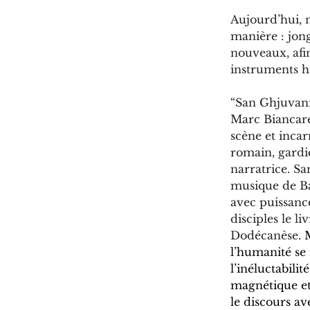
Aujourd’hui, 
manière : jong
nouveaux, afin
instruments h
“San Ghjuvann
Marc Biancarel
scène et incar
romain, gardie
narratrice. Sa
musique de Ba
avec puissance
disciples le li
Dodécanèse.
 
l’humanité se 
l’inéluctabili
magnétique et 
le discours av