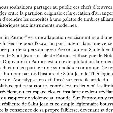
nous souhaitions partager au public ces chefs d’œuvres 
ler entre la partition originale et la création d’arrang
 d’étendre les sonorités à une palette de timbres alliant
istoriques aux instruments modernes. 
i in Patmos” est une adaptation en cismuntincu d’une 
li réecrite pour l’occasion par l’auteur dans une versi
née par deux personnages : Pierre Laurent Santelli en 
n de Saint Jean sur l’île de Patmos et Roselyne de Nobi
n Ghjuvanni in Patmos est un texte qui fait brillamment
ch et qui en partage une symbolique commune. Ce tex
, humour parfois l’histoire de Saint Jean le Théologien 
vre de l'Apocalypse, en exil forcé sur cette île aride du 
Mais ce qui est surtout raconté c’est un lieux où les limi
révèlent, ou cet espace clos et  insulaire devient révéla
té du rapport de violence au monde. Sur Patmos on y tro
résiliente de Saint Jean et ce simple légionnaire bourr
ec la conscience de sa propre faiblesse, devenant sa de