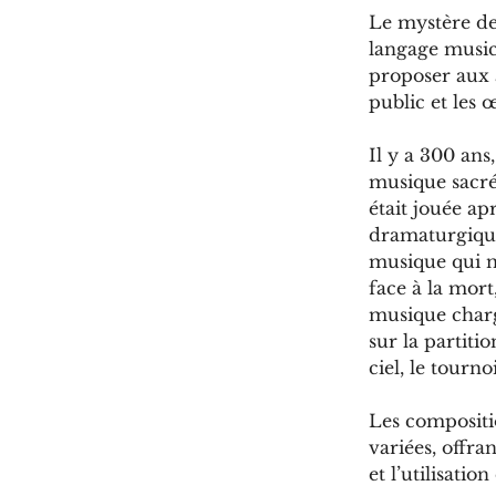
Le mystère de
langage musica
proposer aux a
public et les 
Il y a 300 an
musique sacré
était jouée ap
dramaturgique 
musique qui no
face à la mort
musique charg
sur la partiti
ciel, le tourn
Les compositi
variées, offra
et l’utilisat