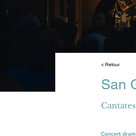
< Retour
San G
Cantates
Concert dram