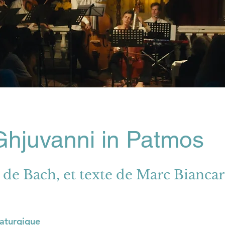
hjuvanni in Patmos
 de Bach, et texte de Marc Biancare
aturgique