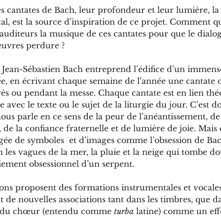
s cantates de Bach, leur profondeur et leur lumière, la
l, est la source d’inspiration de ce projet. Comment qu
uditeurs la musique de ces cantates pour que le dialog
œuvres perdure ? 
s, Jean-Sébastien Bach entreprend l’édifice d’un immens
e, en écrivant chaque semaine de l’année une cantate d
rès ou pendant la messe. Chaque cantate est en lien thé
avec le texte ou le sujet de la liturgie du jour. C’est d
us parle en ce sens de la peur de l’anéantissement, de 
, de la confiance fraternelle et de lumière de joie. Mais 
ée de symboles  et d’images comme l’obsession de Bac
on les vagues de la mer, la pluie et la neige qui tombe 
oiement obsessionnel d’un serpent.
ons proposent des formations instrumentales et vocales 
nt de nouvelles associations tant dans les timbres, que d
ion du chœur (entendu comme 
turba
 latine) comme un effe