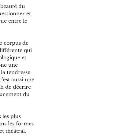
 beauté du 
estionner et 
ue entre le 
e corpus de 
ifférente qui 
ologique et 
onc une 
la tendresse 
c’est aussi une 
h de décrire 
doucement du 
les plus 
ans les formes 
t théâtral. 