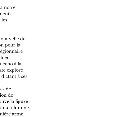
à notre 
ements 
 les 
nouvelle de 
on pour la 
légionnaire 
li en 
 écho à la 
te explore 
dictant à ses 
tes de 
tion de 
uve la figure 
u qui illumine 
rnière arme 